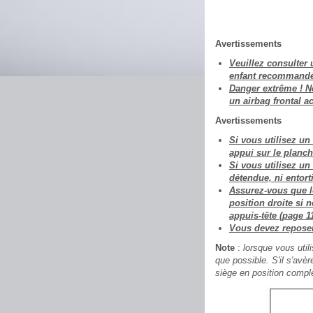
Avertissements
Veuillez consulter
enfant recommandé
Danger extrême ! Ne
un airbag frontal ac
Avertissements
Si vous utilisez un
appui sur le planch
Si vous utilisez un 
détendue, ni entorti
Assurez-vous que le
position droite si n
appuis-tête (page 11
Vous devez reposer l
Note
:
lorsque vous utili
que possible. S'il s'avèr
siège en position complè