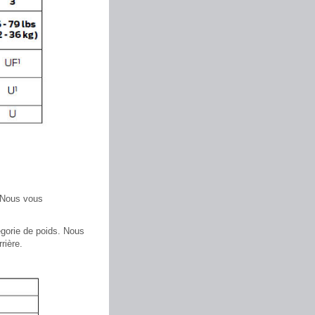
. Nous vous
égorie de poids. Nous
rière.