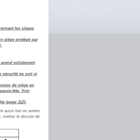
cernant les sièges
un siège protégé par
t.
en prend solidement
 sécurité ne soit ni
ossier de siège en
ppuie-tête. Voir
ête (page 112).
t aussi loin en arrière
ou, mettez le dossier de