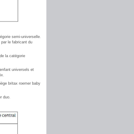
tégorie semi-universelle.
par le fabricant du
de la catégorie
enfant universels et
ix.
iège britax roemer baby
r duo.