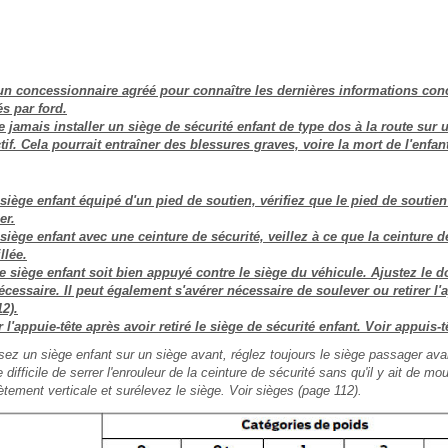
 un concessionnaire agréé pour connaître les dernières informations con
s par ford.
 jamais installer un siège de sécurité enfant de type dos à la route sur 
tif. Cela pourrait entraîner des blessures graves, voire la mort de l'enfan
 siège enfant équipé d'un pied de soutien, vérifiez que le pied de souti
er.
siège enfant avec une ceinture de sécurité, veillez à ce que la ceinture de
llée.
 siège enfant soit bien appuyé contre le siège du véhicule. Ajustez le d
écessaire. Il peut également s'avérer nécessaire de soulever ou retirer l'a
2).
'appuie-tête après avoir retiré le siège de sécurité enfant. Voir appuis-t
sez un siège enfant sur un siège avant, réglez toujours le siège passager avan
e difficile de serrer l'enrouleur de la ceinture de sécurité sans qu'il y ait de m
tement verticale et surélevez le siège. Voir sièges (page 112).