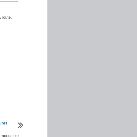
 route.
ures
 impossible