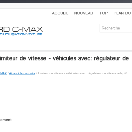
ACCUEIL
NOUVEAU
TOP
PLAN DU 
iteur de vitesse - véhicules avec: régulateur de
C-MAX
/
Aides à la conduite
/ Limiteur de vitesse - véhicules avec: régulateur de vitesse adaptif
nement