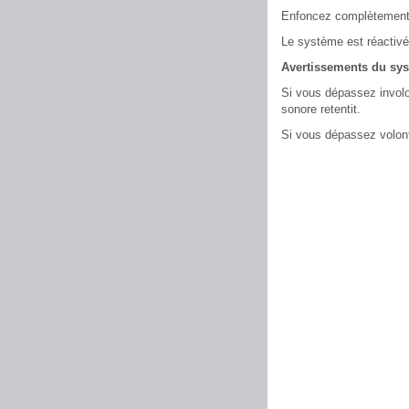
Enfoncez complètement l
Le système est réactivé
Avertissements du sy
Si vous dépassez involon
sonore retentit.
Si vous dépassez volonta