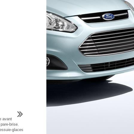
e avant
pare-brise.
 essuie-glaces