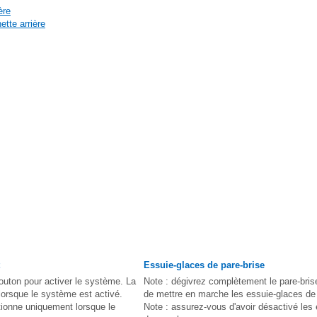
ère
ette arrière
Essuie-glaces de pare-brise
outon pour activer le système. La
Note : dégivrez complètement le pare-bris
lorsque le système est activé.
de mettre en marche les essuie-glaces de 
tionne uniquement lorsque le
Note : assurez-vous d'avoir désactivé les