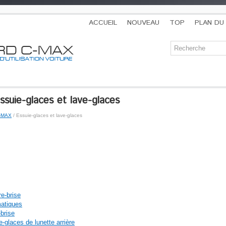
ACCUEIL
NOUVEAU
TOP
PLAN DU 
suie-glaces et lave-glaces
C-MAX
/ Essuie-glaces et lave-glaces
e-brise
atiques
brise
-glaces de lunette arrière