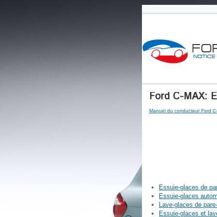
Ford C-MAX: Es
Manuel du conducteur Ford 
Essuie-glaces de par
Essuie-glaces autom
Lave-glaces de pare-
Essuie-glaces et lave