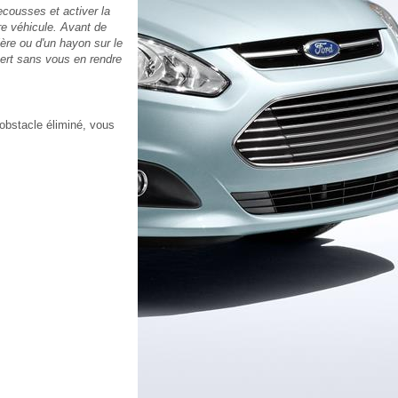
cousses et activer la
e véhicule. Avant de
ière ou d'un hayon sur le
vert sans vous en rendre
'obstacle éliminé, vous