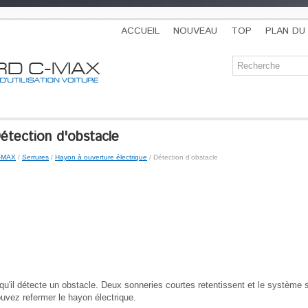
ACCUEIL
NOUVEAU
TOP
PLAN DU 
tection d'obstacle
C-MAX
/
Serrures
/
Hayon à ouverture électrique
/ Détection d'obstacle
qu'il détecte un obstacle. Deux sonneries courtes retentissent et le système 
pouvez refermer le hayon électrique.